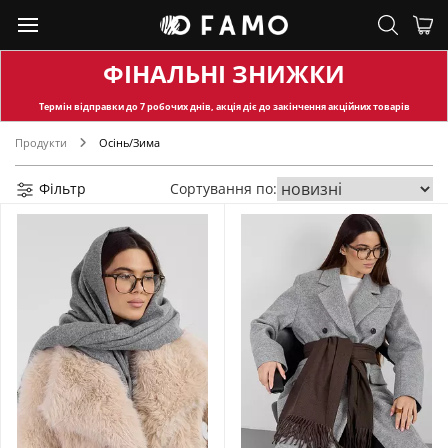
ФІНАЛЬНІ ЗНИЖКИ
Термін відправки
до 7 робочих днів, акція діє до закінчення акційних товарів
Продукти
Осінь/Зима
Фільтр
Сортування по: