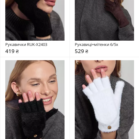
Рукавички RUK-X2403
Рукавиці+мітенки 6/5x
419 ₴
529 ₴