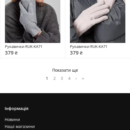
Рукавички RUK-KA71
Рукавички RUK-KA71
379 ₴
379 ₴
Показати ще
1
2
3
4
›
››
Інформація
Новини
Наші магазини