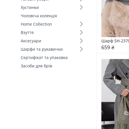
Хустинки
Розмір (27)
Чоловіча колекція
Home Collection
Колір (157)
Взуття
Склад (94)
Шарф SH-237
Аксесуари
659 ₴
Шарфи та рукавички
Розмір (23)
Сертифікат та упаковка
Засоби для брів
Країна виробник (4)