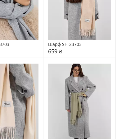
3703
Шарф SH-23703
659 ₴