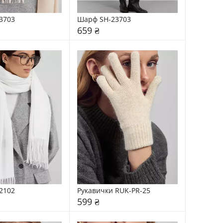
3703
Шарф SH-23703
659 ₴
2102
Рукавички RUK-PR-25
599 ₴