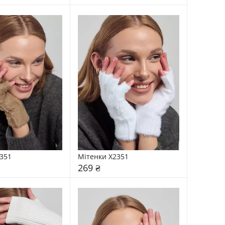
351
Мітенки X2351
269 ₴