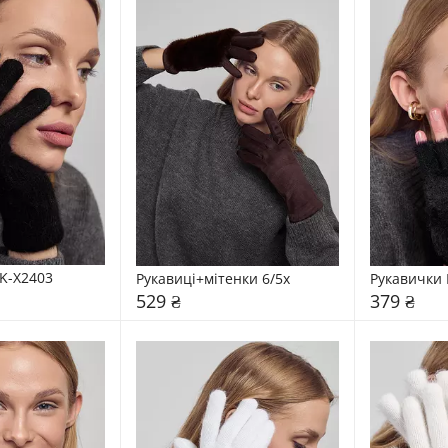
K-X2403
Рукавиці+мітенки 6/5x
Рукавички 
529 ₴
379 ₴