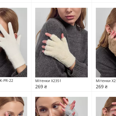
K-PR-22
Мітенки X2351
Мітенки X2
269 ₴
269 ₴