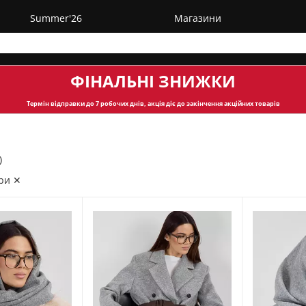
Summer'26
Магазини
ФІНАЛЬНІ ЗНИЖКИ
Термін відправки
до 7 робочих днів, акція діє до закінчення акційних товарів
)
ри ✕