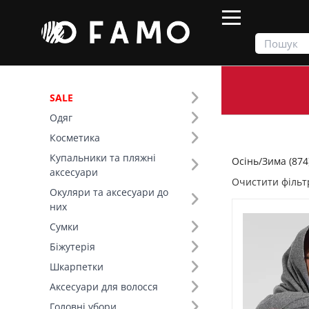
SALE
Одяг
Продукти
Осінь/Зима
Косметика
Купальники та пляжні
Осінь/Зима (874
Фільтр
аксесуари
Очистити фільт
Окуляри та аксесуари до
Ціна
них
Сумки
SALE
Біжутерія
Шкарпетки
Сезон (6)
Аксесуари для волосся
Основний колір (16)
Головні убори