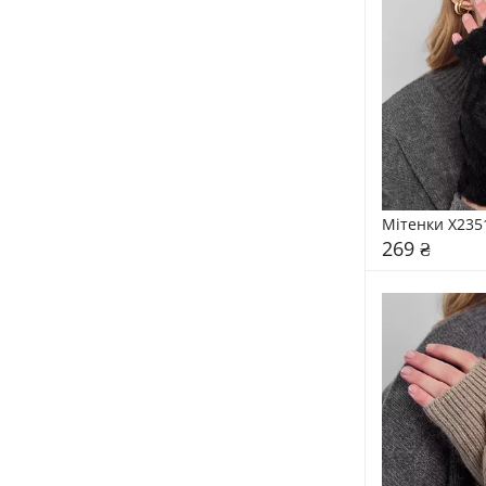
Мітенки X235
269 ₴