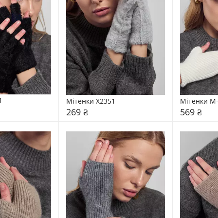
1
Мітенки X2351
Мітенки М
269 ₴
569 ₴