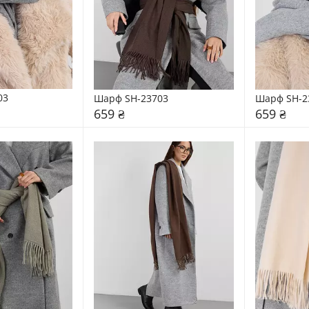
03
Шарф SH-23703
Шарф SH-2
659 ₴
659 ₴