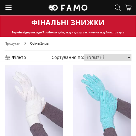
ФІНАЛЬНІ ЗНИЖКИ
Термін відправки
до 7 робочих днів, акція діє до закінчення акційних товарів
Продукти
Осінь/Зима
Фільтр
Сортування по: