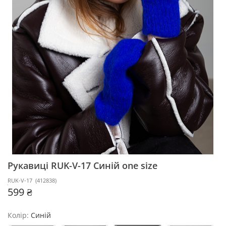
Рукавиці RUK-V-17
Синій one size
RUK-V-17
(
412838
)
599 ₴
Колір:
Синій