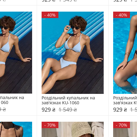
-
40%
-
40%
пальник на 
Роздільний купальник на 
Роздільний
1060
зав'язках KU-1060
зав'язках 
9 ₴
929 ₴
1 549 ₴
929 ₴
1 
-
70%
-
70%