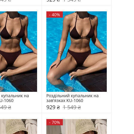
-
40%
 купальник на 
Роздільний купальник на 
KU-1060
зав'язках KU-1060
549 ₴
929 ₴
1 549 ₴
-
70%