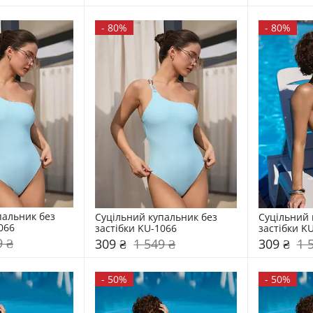
-
80%
-
80%
альник без 
Суцільний купальник без 
Суцільний 
066
застібки KU-1066
застібки K
9 ₴
309 ₴
1 549 ₴
309 ₴
1 
-
50%
-
50%