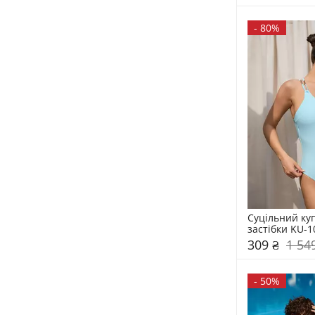
-
80%
Суцільний куп
застібки KU-1
309 ₴
1 54
-
50%