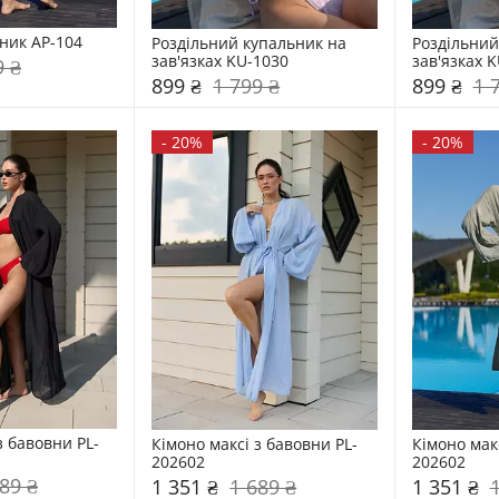
ник AP-104
Роздільний купальник на 
Роздільний
зав'язках KU-1030
зав'язках 
9 ₴
899 ₴
1 799 ₴
899 ₴
1 
-
20%
-
20%
з бавовни PL-
Кімоно максі з бавовни PL-
Кімоно макс
202602
202602
89 ₴
1 351 ₴
1 689 ₴
1 351 ₴