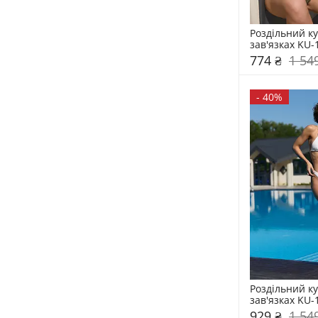
Роздільний ку
зав'язках KU-
774 ₴
1 54
-
40%
Роздільний ку
зав'язках KU-
929 ₴
1 54