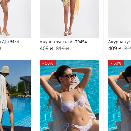
 AJ-79454
Ажурна хустка AJ-79454
Ажурна хус
₴
409 ₴
819 ₴
409 ₴
81
-
50%
-
50%