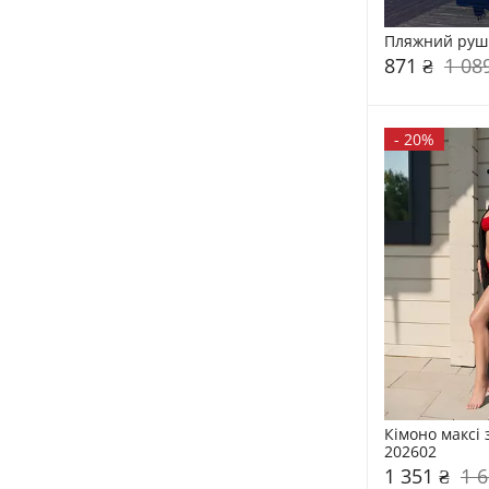
Пляжний руш
871 ₴
1 08
-
20%
Кімоно максі 
202602
1 351 ₴
1 6