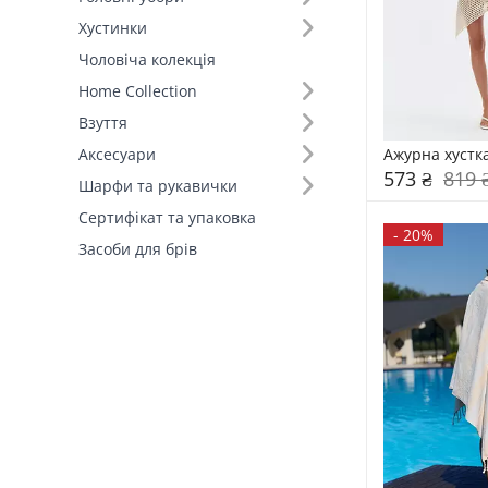
Хустинки
Розмір (19)
Чоловіча колекція
Home Collection
Основний колір (15)
Взуття
Склад (40)
Ажурна хустка
Аксесуари
573 ₴
819 
Шарфи та рукавички
Країна виробник (4)
Сертифікат та упаковка
-
20%
Засоби для брів
Форма полів (2)