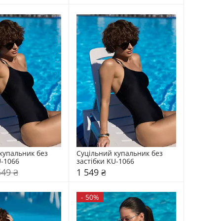
купальник без 
Суцільний купальник без 
U-1066
застібки KU-1066
549 ₴
1 549 ₴
-
50%