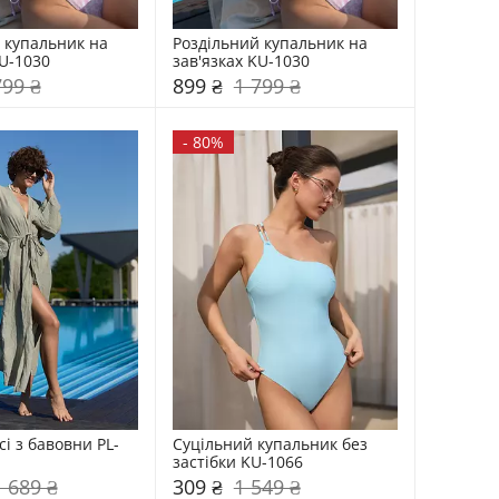
 купальник на 
Роздільний купальник на 
KU-1030
зав'язках KU-1030
799 ₴
899 ₴
1 799 ₴
-
80%
і з бавовни PL-
Суцільний купальник без 
застібки KU-1066
1 689 ₴
309 ₴
1 549 ₴