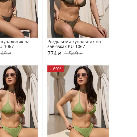
 купальник на 
Роздільний купальник на 
KU-1067
зав'язках KU-1067
549 ₴
774 ₴
1 549 ₴
-
60%