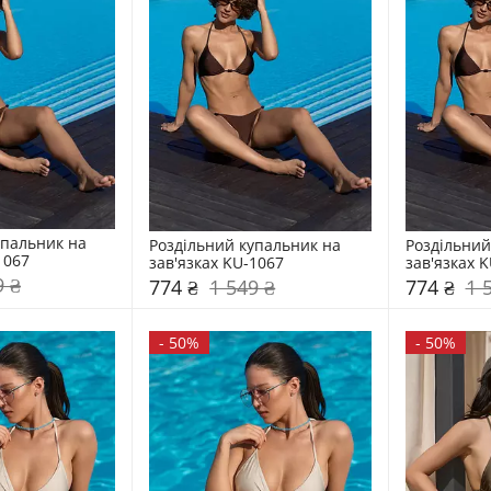
пальник на 
Роздільний купальник на 
Роздільний
1067
зав'язках KU-1067
зав'язках 
9 ₴
774 ₴
1 549 ₴
774 ₴
1 
-
50%
-
50%