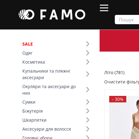
SALE
Одяг
Продукти
Літо
Косметика
Купальники та пляжні
Літо (781)
Фільтр
аксесуари
Очистити фільт
Окуляри та аксесуари до
Ціна
них
-
30%
Сумки
SALE
Біжутерія
Шкарпетки
Сезон (5)
Аксесуари для волосся
Колір (100)
Головні убори