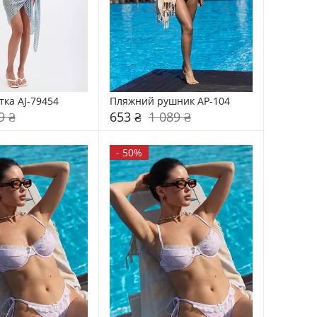
тка AJ-79454
Пляжний рушник AP-104
9 ₴
653 ₴
1 089 ₴
-
50%