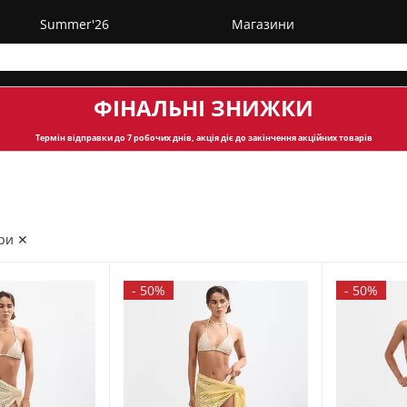
Summer'26
Магазини
ФІНАЛЬНІ ЗНИЖКИ
Термін відправки
до 7 робочих днів, акція діє до закінчення акційних товарів
ри ✕
-
50%
-
50%