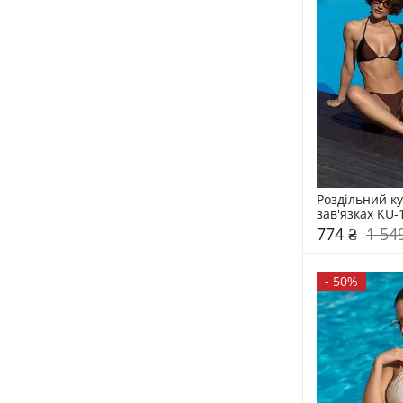
Роздільний ку
зав'язках KU-
774 ₴
1 54
-
50%