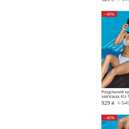
-
40%
Роздільний ку
зав'язках KU-
929 ₴
1 54
-
40%