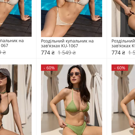
пальник на 
Роздільний купальник на 
Роздільний
1067
зав'язках KU-1067
зав'язках 
9 ₴
774 ₴
1 549 ₴
774 ₴
1 
-
60%
-
60%