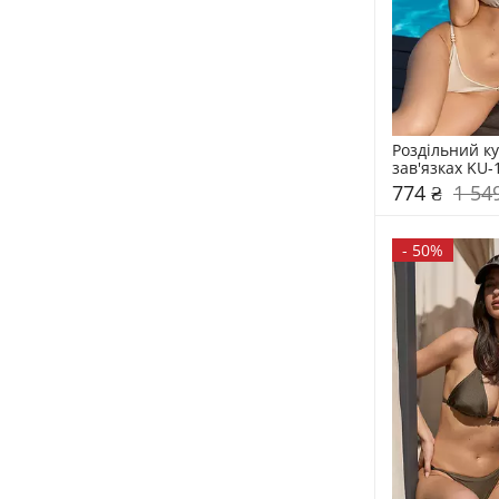
Роздільний ку
зав'язках KU-
774 ₴
1 54
-
50%