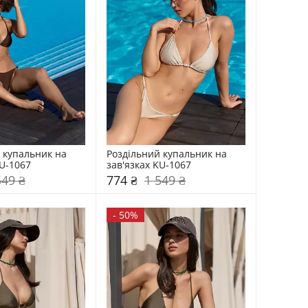
 купальник на 
Роздільний купальник на 
KU-1067
зав'язках KU-1067
549 ₴
774 ₴
1 549 ₴
-
50%