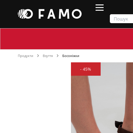
Продукти
Взуття
Босоніжки
-
45%