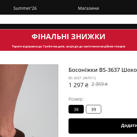
Summer'26
Магазини
ФІНАЛЬНІ ЗНИЖКИ
Термін відправки
до 7 робочих днів, акція діє до закінчення акційних товарів
Босоніжки BS-3637
Шоко
BS-3637
(
447011
)
1 297 ₴
2 359 ₴
Розмір:
38
39
Додат