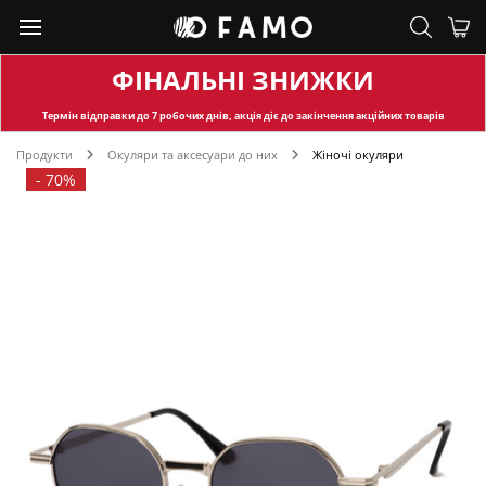
ФІНАЛЬНІ ЗНИЖКИ
Термін відправки
до 7 робочих днів, акція діє до закінчення акційних товарів
Продукти
Окуляри та аксесуари до них
Жіночі окуляри
-
70%