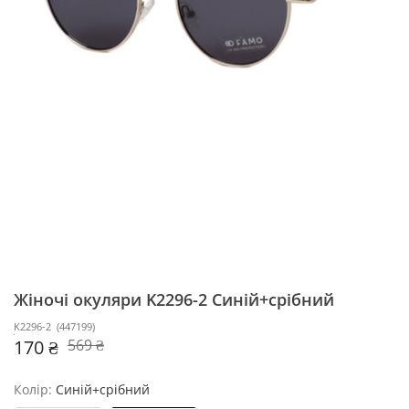
Жіночі окуляри K2296-2
Синій+срібний
K2296-2
(
447199
)
170 ₴
569 ₴
Колір:
Синій+срібний