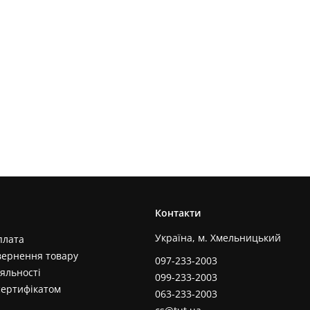
Контакти
Україна, м. Хмельницький
плата
вернення товару
097-233-2003
яльності
099-233-2003
сертифікатом
063-233-2003