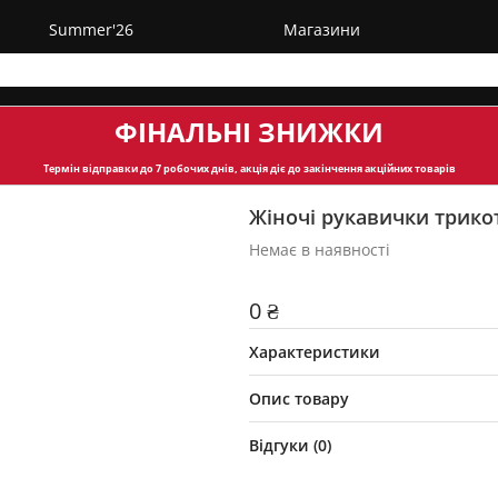
Summer'26
Магазини
ФІНАЛЬНІ ЗНИЖКИ
Термін відправки
до 7 робочих днів, акція діє до закінчення акційних товарів
Жіночі рукавички трико
Немає в наявності
0 ₴
Характеристики
Опис товару
Відгуки (
0
)