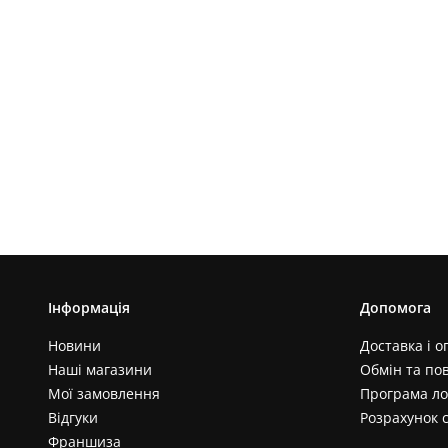
Інформація
Допомога
Новини
Доставка і о
Наші магазини
Обмін та по
Мої замовлення
Програма ло
Відгуки
Розрахунок 
Франшиза