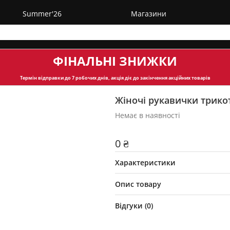
Summer'26
Магазини
ФІНАЛЬНІ ЗНИЖКИ
Термін відправки
до 7 робочих днів, акція діє до закінчення акційних товарів
Жіночі рукавички трико
Немає в наявності
0 ₴
Характеристики
Опис товару
Відгуки (
0
)