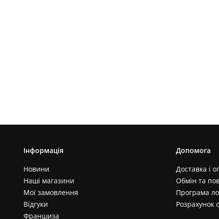
Інформація
Допомога
Новини
Доставка і о
Наші магазини
Обмін та по
Мої замовлення
Програма ло
Відгуки
Розрахунок 
Франшиза