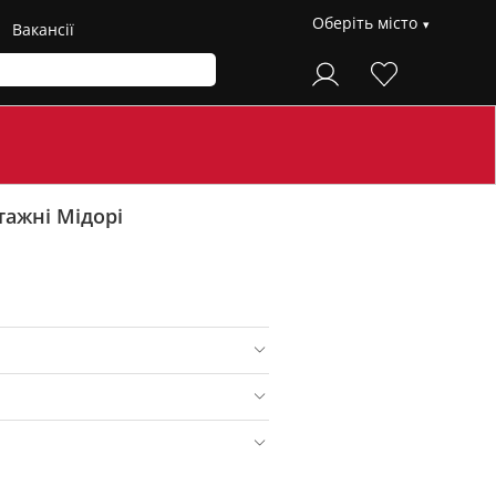
Оберіть місто
Вакансії
тажні Мідорі