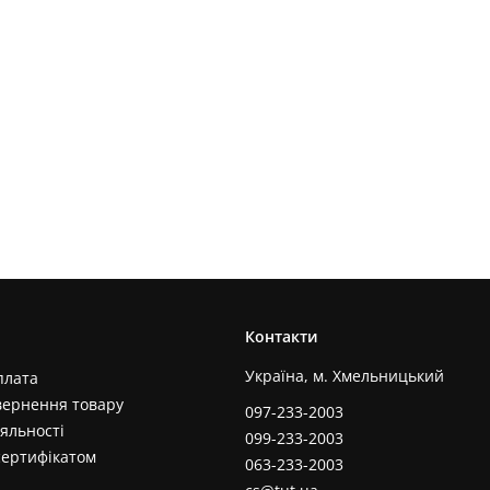
Контакти
Україна, м. Хмельницький
плата
вернення товару
097-233-2003
яльності
099-233-2003
сертифікатом
063-233-2003