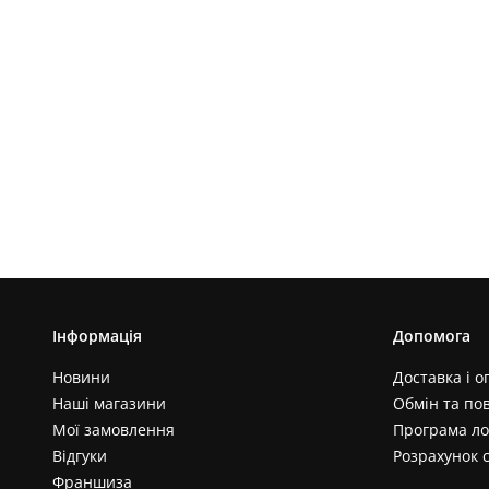
Інформація
Допомога
Новини
Доставка і о
Наші магазини
Обмін та по
Мої замовлення
Програма ло
Відгуки
Розрахунок 
Франшиза