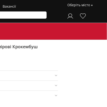
Оберіть місто
Вакансії
мірові Крокембуш