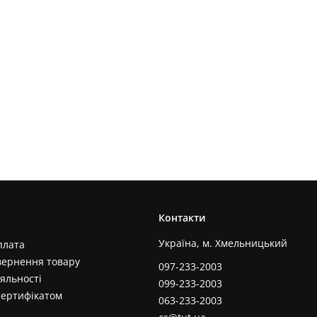
Контакти
Україна, м. Хмельницький
плата
вернення товару
097-233-2003
яльності
099-233-2003
сертифікатом
063-233-2003