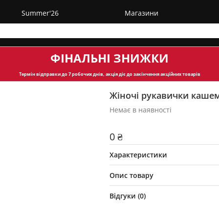
Summer'26
Магазини
ФІНАЛЬНІ ЗНИЖКИ
Термін відправки
до 7 робочих днів, акція діє до закінчення акційних товарів
Жіночі рукавички каше
Немає в наявності
0 ₴
Характеристики
Опис товару
Відгуки (
0
)