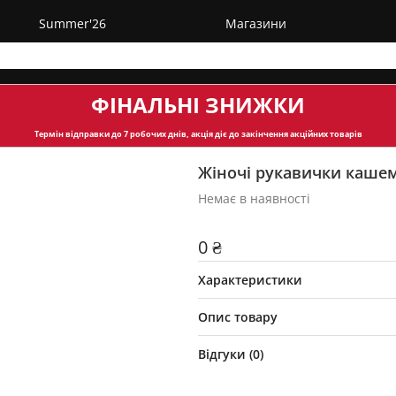
Summer'26
Магазини
ФІНАЛЬНІ ЗНИЖКИ
Термін відправки
до 7 робочих днів, акція діє до закінчення акційних товарів
Жіночі рукавички каше
Немає в наявності
0 ₴
Характеристики
Опис товару
Відгуки (
0
)