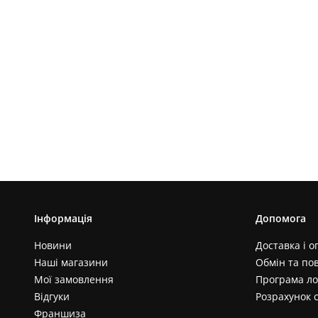
Інформація
Допомога
Новини
Доставка і о
Наші магазини
Обмін та по
Мої замовлення
Програма ло
Відгуки
Розрахунок 
Франшиза