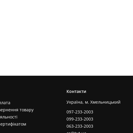
Контакти
Україна, м. Хмельницький
плата
вернення товару
097-233-2003
яльності
099-233-2003
сертифікатом
063-233-2003