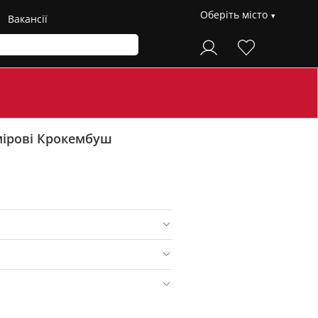
Оберіть місто
Вакансії
мірові Крокембуш