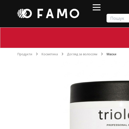
Продукти
Косметика
Догляд за волоссям
Маски