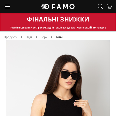
ФІНАЛЬНІ ЗНИЖКИ
Термін відправки
до 7 робочих днів, акція діє до закінчення акційних товарів
Продукти
Одяг
Верх
Топи