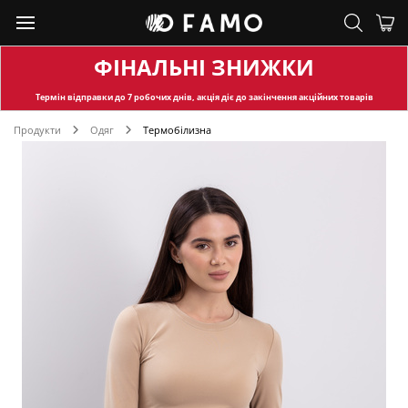
ФІНАЛЬНІ ЗНИЖКИ
Термін відправки
до 7 робочих днів, акція діє до закінчення акційних товарів
Продукти
Одяг
Термобілизна