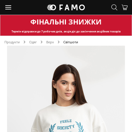
ФІНАЛЬНІ ЗНИЖКИ
Термін відправки
до 7 робочих днів, акція діє до закінчення акційних товарів
Продукти
Одяг
Верх
Світшоти