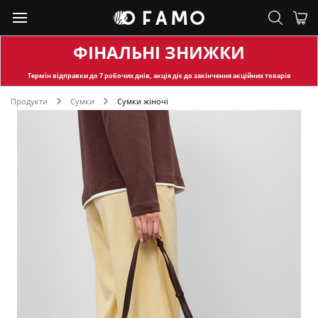
ФІНАЛЬНІ ЗНИЖКИ
Термін відправки
до 7 робочих днів, акція діє до закінчення акційних товарів
Продукти
Сумки
Сумки жіночі