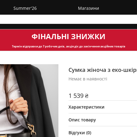
Summer'26
Магазини
ФІНАЛЬНІ ЗНИЖКИ
Термін відправки
до 7 робочих днів, акція діє до закінчення акційних товарів
Сумка жіноча з еко-шкі
Немає в наявності
1 539 ₴
Характеристики
Опис товару
Відгуки (
0
)