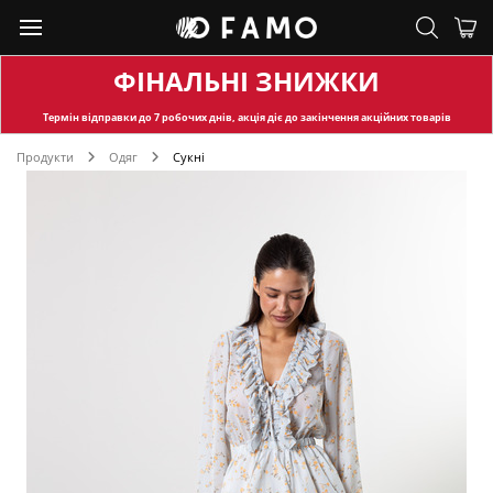
ФІНАЛЬНІ ЗНИЖКИ
Термін відправки
до 7 робочих днів, акція діє до закінчення акційних товарів
Продукти
Одяг
Сукні