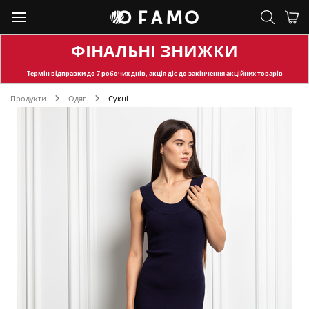
ФІНАЛЬНІ ЗНИЖКИ
Термін відправки
до 7 робочих днів, акція діє до закінчення акційних товарів
Продукти
Одяг
Сукні