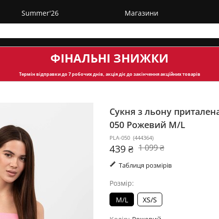
Summer'26
Магазини
ФІНАЛЬНІ ЗНИЖКИ
Термін відправки
до 7 робочих днів, акція діє до закінчення акційних товарів
Сукня з льону притален
050
Рожевий M/L
PLA-050
(
444364
)
439 ₴
1 099 ₴
Таблиця розмірів
Розмір:
M/L
XS/S