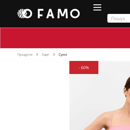
Продукти
Одяг
Сукні
-
60%