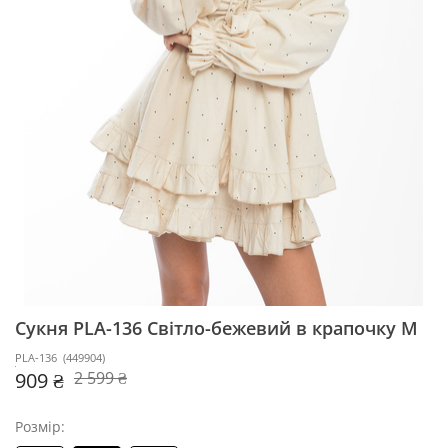
Сукня PLA-136
Світло-бежевий в крапочку M
PLA-136
(
449904
)
909 ₴
2 599 ₴
Розмір: