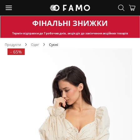
ФІНАЛЬНІ ЗНИЖКИ
Термін відправки
до 7 робочих днів, акція діє до закінчення акційних товарів
Продукти
Одяг
Сукні
-
65%