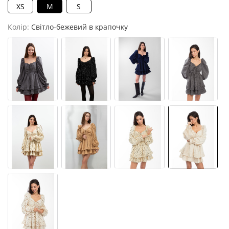
XS
M
S
Колір:
Світло-бежевий в крапочку