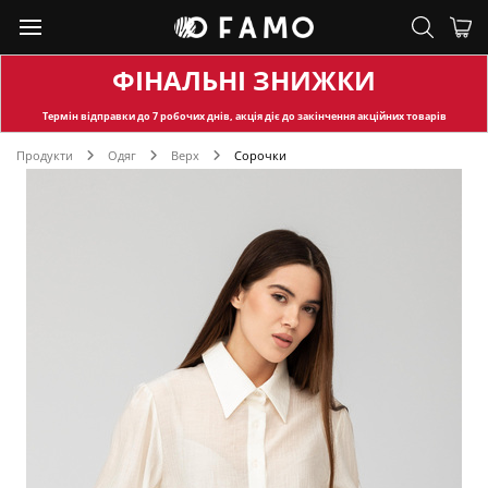
ФІНАЛЬНІ ЗНИЖКИ
Термін відправки
до 7 робочих днів, акція діє до закінчення акційних товарів
Продукти
Одяг
Верх
Сорочки