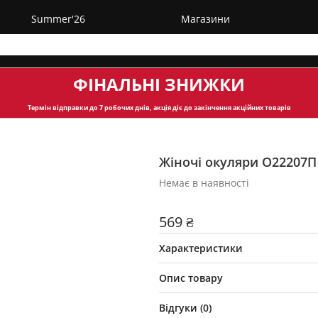
Summer'26
Магазини
ФІНАЛЬНІ ЗНИЖКИ
Термін відправки
до 7 робочих днів, акція діє до закінчення акційних товарів
Жіночі окуляри O22207П
Немає в наявності
569 ₴
Характеристики
Опис товару
Відгуки (
0
)