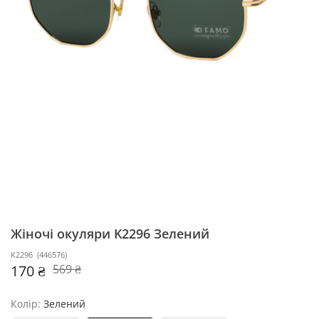
Жіночі окуляри K2296
Зелений
K2296
(
446576
)
170 ₴
569 ₴
Колір:
Зелений