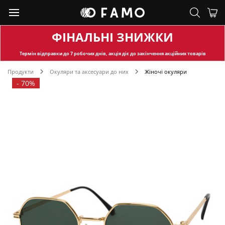
ФІНАЛЬНІ ЗНИЖКИ
Термін відправки
до 7 робочих днів, акція діє до закінчення акційних товарів
Продукти
Окуляри та аксесуари до них
Жіночі окуляри
-
70%