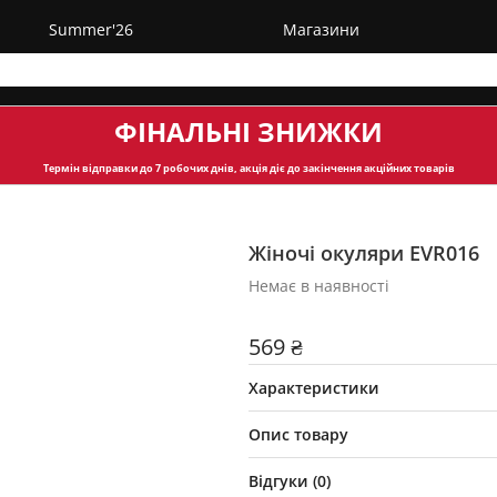
Summer'26
Магазини
ФІНАЛЬНІ ЗНИЖКИ
Термін відправки
до 7 робочих днів, акція діє до закінчення акційних товарів
Жіночі окуляри EVR016
Немає в наявності
569 ₴
Характеристики
Опис товару
Відгуки (
0
)