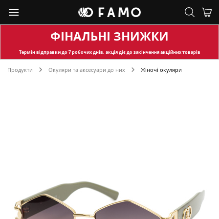
ФІНАЛЬНІ ЗНИЖКИ
Термін відправки
до 7 робочих днів, акція діє до закінчення акційних товарів
Продукти
Окуляри та аксесуари до них
Жіночі окуляри