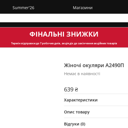
Summer'26
Магазини
ФІНАЛЬНІ ЗНИЖКИ
Термін відправки
до 7 робочих днів, акція діє до закінчення акційних товарів
Жіночі окуляри A2490П
Немає в наявності
639 ₴
Характеристики
Опис товару
Відгуки (
0
)