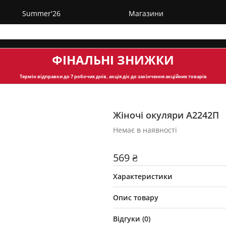
Summer'26
Магазини
ФІНАЛЬНІ ЗНИЖКИ
Термін відправки
до 7 робочих днів, акція діє до закінчення акційних товарів
Жіночі окуляри А2242П
Немає в наявності
569 ₴
Характеристики
Опис товару
Відгуки (
0
)