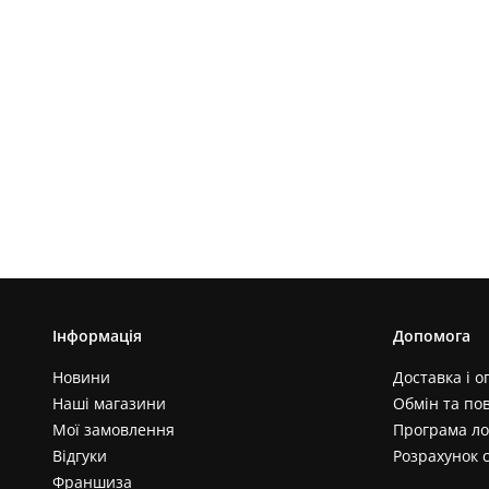
Інформація
Допомога
Новини
Доставка і о
Наші магазини
Обмін та по
Мої замовлення
Програма ло
Відгуки
Розрахунок 
Франшиза