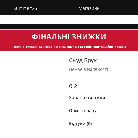
Summer'26
Магазини
ФІНАЛЬНІ ЗНИЖКИ
Термін відправки
до 7 робочих днів, акція діє до закінчення акційних товарів
Снуд Брук
Немає в наявності
0 ₴
Характеристики
Опис товару
Відгуки (
0
)