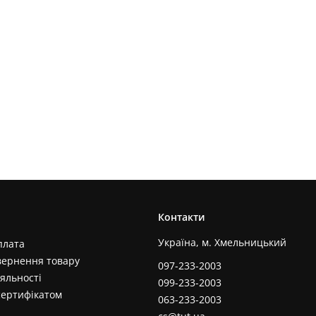
Контакти
Україна, м. Хмельницький
плата
вернення товару
097-233-2003
яльності
099-233-2003
сертифікатом
063-233-2003