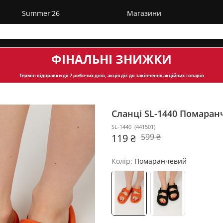
Summer'26
Магазини
ФІНАЛЬНІ ЗНИЖКИ
Термін відправки
до 7 робочих днів, акція діє до закінчення акційних товарів
Сланці SL-1440
Помаранч
SL-1440
(
441501
)
119 ₴
599 ₴
Колір:
Помаранчевий