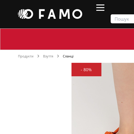
Продукти
Взуття
Сланці
-
80%