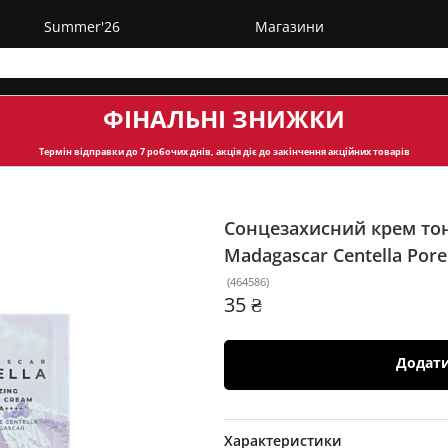
Summer'26
Магазини
ФІНАЛЬНІ ЗНИЖКИ
Термін відправки
до 7 робочих днів, акція діє до закінчення акційних товарів
Сонцезахисний крем тон
Madagascar Centella Pore
(
464586
)
35 ₴
Додат
Характеристики