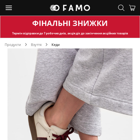
ФІНАЛЬНІ ЗНИЖКИ
Термін відправки
до 7 робочих днів, акція діє до закінчення акційних товарів
Продукти
Взуття
Кеди