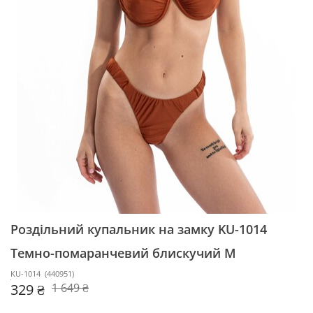
Роздільний купальник на замку KU-1014
Темно-помаранчевий блискучий M
KU-1014
(
440951
)
329 ₴
1 649 ₴