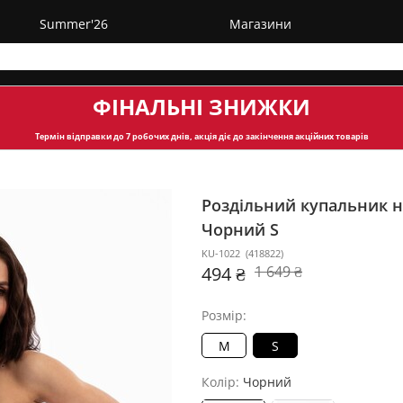
Summer'26
Магазини
ФІНАЛЬНІ ЗНИЖКИ
Термін відправки
до 7 робочих днів, акція діє до закінчення акційних товарів
Роздільний купальник на
Чорний S
KU-1022
(
418822
)
494 ₴
1 649 ₴
Розмір:
M
S
Колір:
Чорний