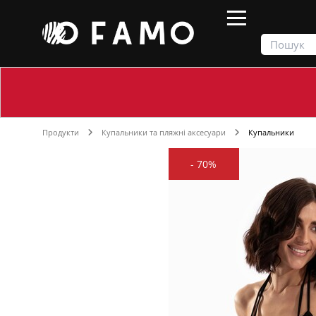
Продукти
Купальники та пляжні аксесуари
Купальники
-
70%