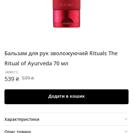
Бальзам для рук зволожуючий Rituals The
Ritual of Ayurveda
70 мл
(
408611
)
539 ₴
599 ₴
Додати в кошик
Характеристики
Опис товару