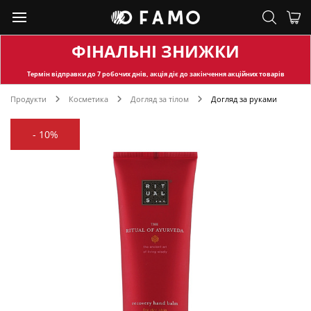
ФІНАЛЬНІ ЗНИЖКИ
Термін відправки
до 7 робочих днів, акція діє до закінчення акційних товарів
Продукти
Косметика
Догляд за тілом
Догляд за руками
-
10%