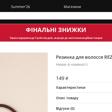
Summer'26
Магазини
ФІНАЛЬНІ ЗНИЖКИ
Термін відправки
до 7 робочих днів, акція діє до закінчення акційних товарів
Резинка для волосся REZ
Немає в наявності
149 ₴
Характеристики
Опис товару
Відгуки (
0
)