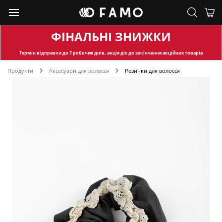
ФІНАЛЬНІ ЗНИЖКИ
Термін відправки
до 7 робочих днів, акція діє до закінчення акційних товарів
Продукти
Аксесуари для волосся
Резинки для волосся