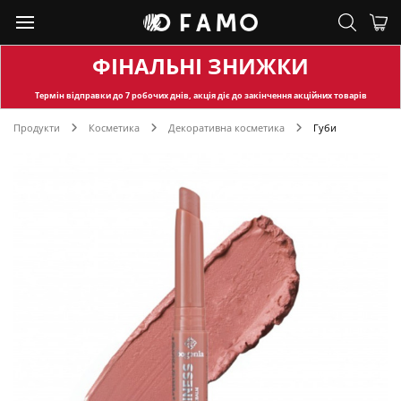
ФІНАЛЬНІ ЗНИЖКИ
Термін відправки
до 7 робочих днів, акція діє до закінчення акційних товарів
Продукти
Косметика
Декоративна косметика
Губи