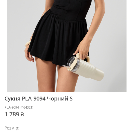
Сукня PLA-9094
Чорний S
PLA-9094
(
464321
)
1 789 ₴
Розмір: