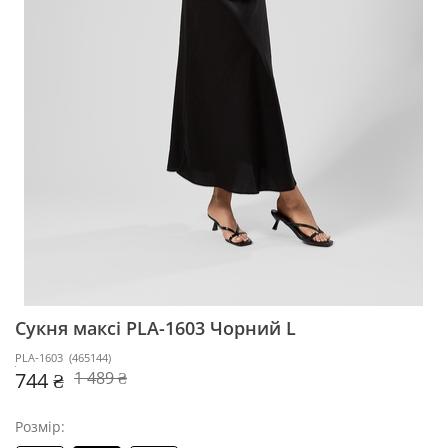
Сукня максі PLA-1603
Чорний L
PLA-1603
(
465144
)
744 ₴
1 489 ₴
Розмір: