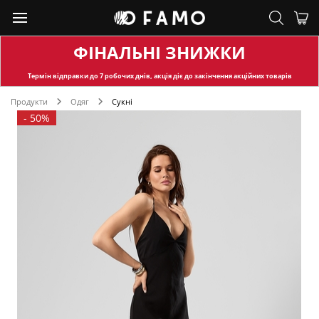
ФІНАЛЬНІ ЗНИЖКИ
Термін відправки
до 7 робочих днів, акція діє до закінчення акційних товарів
Продукти
Одяг
Сукні
-
50%