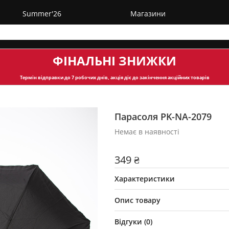
Summer'26
Магазини
ФІНАЛЬНІ ЗНИЖКИ
Термін відправки
до 7 робочих днів, акція діє до закінчення акційних товарів
Парасоля PK-NA-2079
Немає в наявності
349 ₴
Характеристики
Опис товару
Відгуки (
0
)