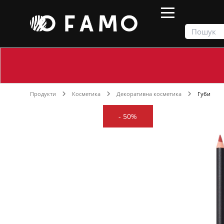
Продукти
Косметика
Декоративна косметика
Губи
-
50%