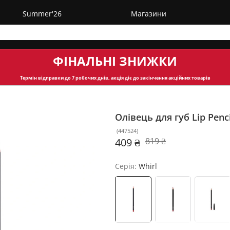
Summer'26
Магазини
ФІНАЛЬНІ ЗНИЖКИ
Термін відправки
до 7 робочих днів, акція діє до закінчення акційних товарів
Олівець для губ Lip Penc
(
447524
)
409 ₴
819 ₴
Серія:
Whirl