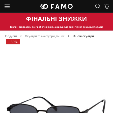
ФІНАЛЬНІ ЗНИЖКИ
Термін відправки
до 7 робочих днів, акція діє до закінчення акційних товарів
Продукти
Окуляри та аксесуари до них
Жіночі окуляри
-
30%