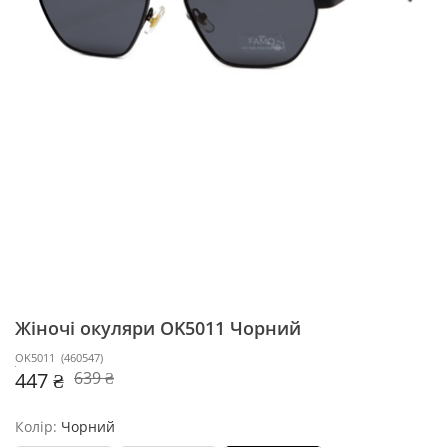
Жіночі окуляри OK5011
Чорний
OK5011
(
460547
)
447 ₴
639 ₴
Колір:
Чорний