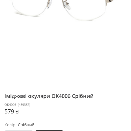
Іміджеві окуляри OK4006
Срібний
OK4006
(
459387
)
579 ₴
Колір:
Срібний