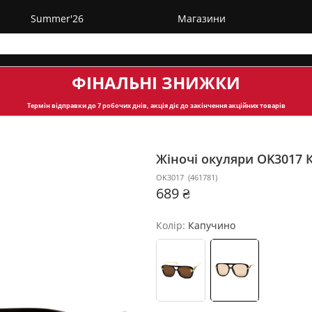
Summer'26
Магазини
ФІНАЛЬНІ ЗНИЖКИ
Термін відправки
до 7 робочих днів, акція діє до закінчення акційних товарів
Жіночі окуляри OK3017
OK3017
(
461781
)
689 ₴
Колір:
Капучино