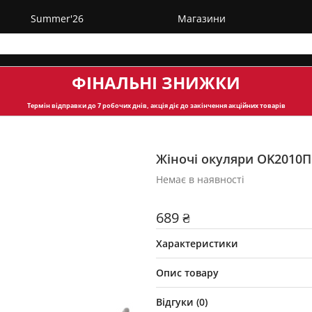
Summer'26
Магазини
ФІНАЛЬНІ ЗНИЖКИ
Термін відправки
до 7 робочих днів, акція діє до закінчення акційних товарів
Жіночі окуляри OK2010П
Немає в наявності
689 ₴
Характеристики
Опис товару
Відгуки (
0
)