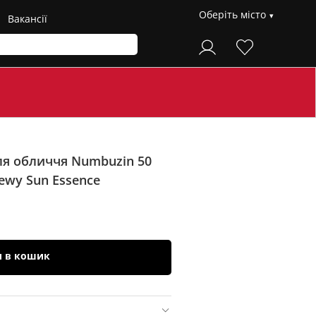
Оберіть місто
Вакансії
ля обличчя Numbuzin 50
ewy Sun Essence
и в кошик