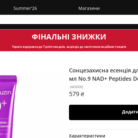
Summer'26
Магазини
ФІНАЛЬНІ ЗНИЖКИ
Термін відправки
до 7 робочих днів, акція діє до закінчення акційних товарів
Сонцезахисна есенція д
мл
No.9 NAD+ Peptides D
(
465600
)
579 ₴
Додат
Характеристики