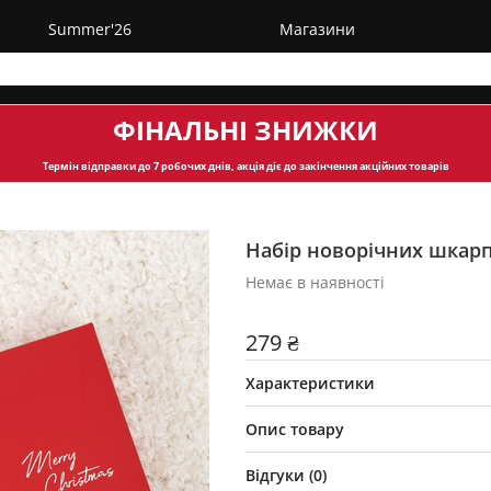
Summer'26
Магазини
ФІНАЛЬНІ ЗНИЖКИ
Термін відправки
до 7 робочих днів, акція діє до закінчення акційних товарів
Набір новорічних шкар
Немає в наявності
279 ₴
Характеристики
Опис товару
Відгуки (
0
)