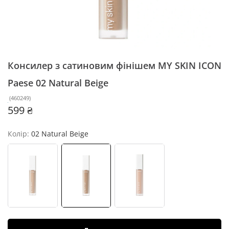
Консилер з сатиновим фінішем MY SKIN ICON
Paese
02 Natural Beige
(
460249
)
599 ₴
Колір:
02 Natural Beige