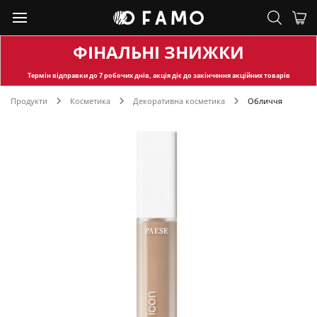
ФІНАЛЬНІ ЗНИЖКИ
Термін відправки
до 7 робочих днів, акція діє до закінчення акційних товарів
Продукти
Косметика
Декоративна косметика
Обличчя