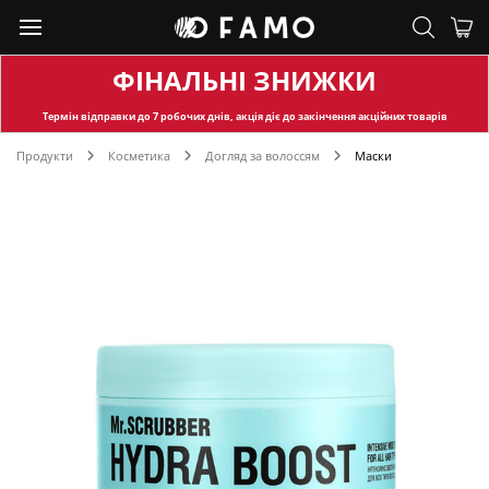
ФІНАЛЬНІ ЗНИЖКИ
Термін відправки
до 7 робочих днів, акція діє до закінчення акційних товарів
Продукти
Косметика
Догляд за волоссям
Маски